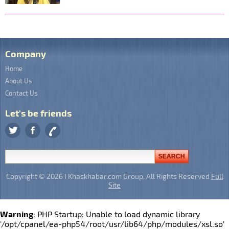
Company
Home
About Us
Contact Us
Let's be friends
Copyright © 2026 I Khaskhabar.com Group, All Rights Reserved
Full
Site
Warning
: PHP Startup: Unable to load dynamic library
'/opt/cpanel/ea-php54/root/usr/lib64/php/modules/xsl.so'