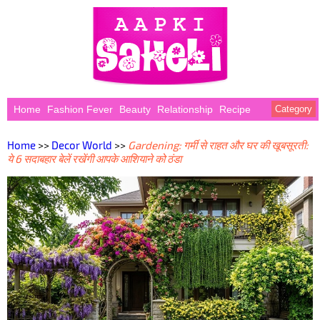
Home
Fashion Fever
Beauty
Relationship
Recipe
Category
Home
>>
Decor World
>>
Gardening: गर्मी से राहत और घर की खूबसूरती:
ये 6 सदाबहार बेलें रखेंगी आपके आशियाने को ठंडा