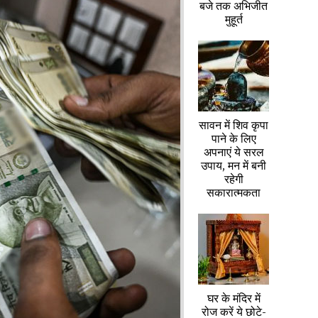
बजे तक अभिजीत
मुहूर्त
सावन में शिव कृपा
पाने के लिए
अपनाएं ये सरल
उपाय, मन में बनी
रहेगी
सकारात्मकता
घर के मंदिर में
रोज करें ये छोटे-