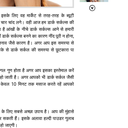
इसके लिए वह मार्केट से तरह-तरह के ब्यूटी
ं चार चांद लगे। वही आज हम डार्क सर्कल्स की
Skin Care:
है आंखों के नीचे डार्क सर्कल्स आने से हमारी
बिना महंगे
 डार्क सर्कल्स बनने का कारण नींद पूरी न होना,
प्रोडक्ट्स के भी
न, तनाव जैसे कारण है। अगर आप इस समस्या से
मिलेगी ग्लोइंग
ीके से डार्क सर्कल की समस्या से छुटकारा पा
स्किन, अपनाएं ये
आसान डेली
रूटीन
ीफंगल गुण होता है अगर आप इसका इस्तेमाल करें
म हो जाती है। अगर आपको भी डार्क सर्कल जैसी
रें केवल 10 मिनट तक मसाज करते रहें आपको
बिना प्राइमर के
भी पानी में नहीं
ने के लिए सबसे अच्छा उपाय है। आप की मुंहासे
बहेगा आईलाइनर:
र सकती हैं। इसके अलावा हल्दी पाउडर गुलाब
किचन की ये 3
 हो जाएगी।
चीजें करेंगी