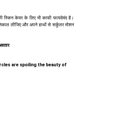
प्राइमर का काम
ी स्किन केयर के लिए भी काफी फायदेमंद है।
निकाल लीजिए और अपने हाथों से सर्कुलर मोशन
 अवतार
Beauty
Tips: बरसात के
मौसम में भी
वैक्सिंग होगी
rcles are spoiling the beauty of
आसान, फॉलो करें
ये टिप्स