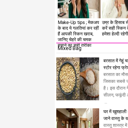
Make-Up tips ; मेकअप
उम्र के हिसाब 
के बाद ये गलतियां कर रहीं
करें सही स्किन 
हैं आपकी स्किन खराब,
हमेशा हेल्दी रहेग
जानिए चेहरे की चमक
बचाने का सही तरीका
Mixed Bag
बरसात में गेहूं
स्टोर रहेगा फ्र
बरसात का मौस
जिसका सबसे ज्
है। इस दौरान गे
सीलन, फफूंदी 
...
घर में खुशहाली
जाने वास्तु के
​वास्तु शास्त्र