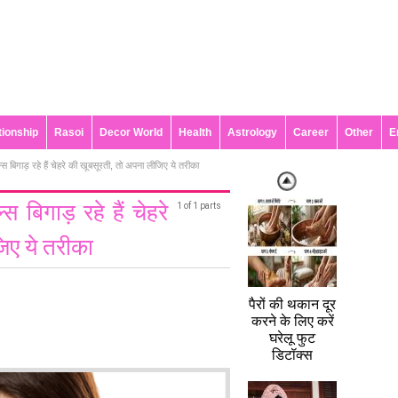
tionship
Rasoi
Decor World
Health
Astrology
Career
Other
E
 बिगाड़ रहे हैं चेहरे की खूबसूरती, तो अपना लीजिए ये तरीका
 बिगाड़ रहे हैं चेहरे
1 of 1 parts
िए ये तरीका
पैरों की थकान दूर
करने के लिए करें
घरेलू फुट
डिटॉक्स