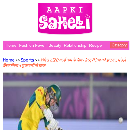
Home
Fashion Fever
Beauty
Relationship
Recipe
Category
Home
>>
Sports
>>
विमेंस टी20 वर्ल्ड कप के बीच ऑस्ट्रेलिया को झटका, फोएबे
लिचफील्ड 3 मुकाबलों से बाहर