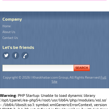
Company
Home
About Us
Contact Us
Let's be friends
Copyright © 2026 I Khaskhabar.com Group, All Rights Reserved
Full
Site
Warning
: PHP Startup: Unable to load dynamic library
'/opt/cpanel/ea-php54/root/usr/lib64/php/modules/xsl.so'
- /lib64/libxslt.so.1: symbol xmlGenericErrorContext, version