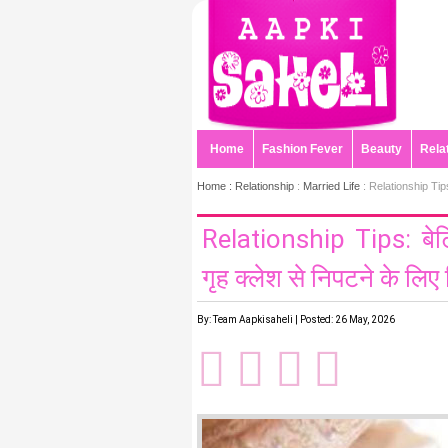
Home
Fashion Fever
Beauty
Rela
Home :
Relationship
:
Married Life
: Relationship Tips: ब
Relationship Tips: बेटि
गृह क्लेश से निपटने के लिए स
By: Team Aapkisaheli | Posted: 26 May, 2026