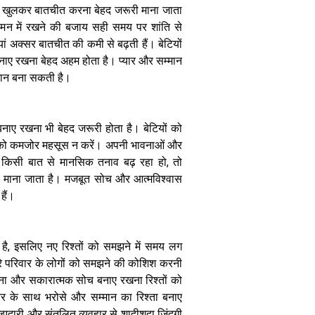
टिप्स, टॉक्सिक
िए खुलकर बातचीत करना बेहद जरूरी माना जाता
ससुराल वालों के
 मन में रखने की बजाय सही समय पर शांति से
साथ कैसे निभाएं
 अक्सर बातचीत की कमी से बढ़ती हैं। बेटियों
रिश्ता और खुद को
 बनाए रखना बेहद अहम होता है। प्यार और सम्मान
रखें शांत
सान बना सकती है।
बनाए रखना भी बेहद जरूरी होता है। बेटियों को
द को कमजोर महसूस न करें। अपनी भावनाओं और
र किसी बात से मानसिक तनाव बढ़ रहा हो, तो
Relationship
तर माना जाता है। मजबूत सोच और आत्मविश्वास
: टूटे रिश्तों का
अंत नहीं, अब
हैं।
जिंदगी को मिल
रहा है एक और
शानदार मौका
ै, इसलिए नए रिश्तों को समझने में समय लग
भारत में दूसरी
शादी का बढ़ता
ीरे परिवार के लोगों को समझने की कोशिश करनी
क्रेज
ना और सकारात्मक सोच बनाए रखना रिश्तों को
नर के साथ भरोसे और सम्मान का रिश्ता बनाए
दारी और संतुलित व्यवहार से शादीशुदा जिंदगी