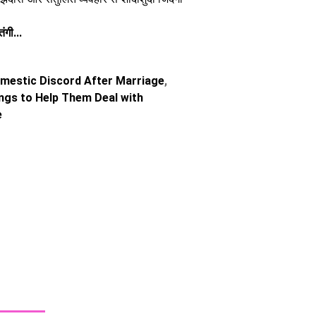
ंगी...
estic Discord After Marriage
,
ngs to Help Them Deal with
e