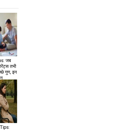
ps: जब
ेरेंट्स तभी
अच्छे गुण, इन
ान
Tips: