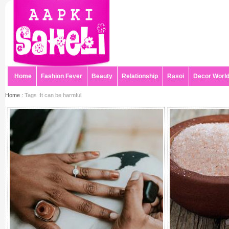
Home
Fashion Fever
Beauty
Relationship
Rasoi
Decor Worl
Home :
Tags :It can be harmful