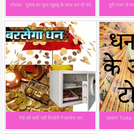
टोटका... गुलाब का फूल खुशबू के साथ धन भी पाएं
बुरी नजर से बच
पैसे की कमी नहीं तिजोरी में बरसेगा धन
आसान Totka अप