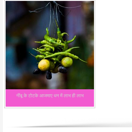
नींबू के टोटके आजमाए धन में लाभ ही लाभ