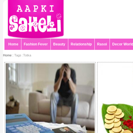
Home
Fashion Fever
Beauty
Relationship
Rasoi
Decor Worl
Home :
Tags :Totka