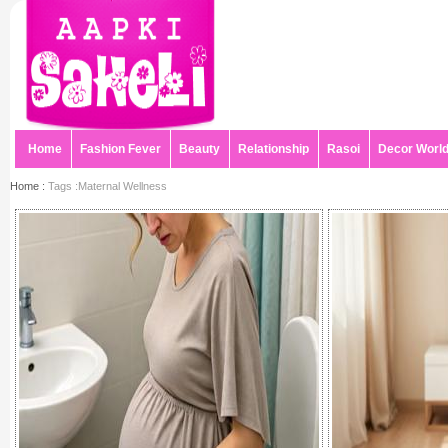
Home
Fashion Fever
Beauty
Relationship
Rasoi
Decor Worl
Home :
Tags :Maternal Wellness