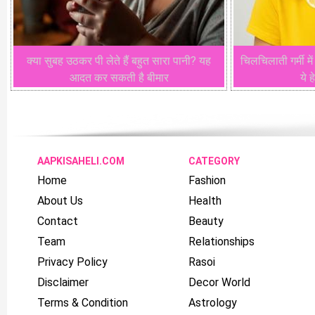
क्या सुबह उठकर पी लेते हैं बहुत सारा पानी? यह
चिलचिलाती गर्मी में
आदत कर सकती है बीमार
ये ह
AAPKISAHELI.COM
CATEGORY
Home
Fashion
About Us
Health
Contact
Beauty
Team
Relationships
Privacy Policy
Rasoi
Disclaimer
Decor World
Terms & Condition
Astrology