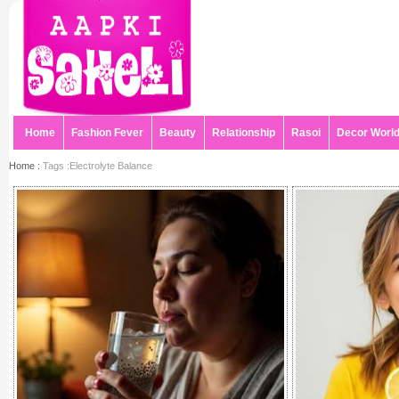
Home
Fashion Fever
Beauty
Relationship
Rasoi
Decor Worl
Home :
Tags :Electrolyte Balance