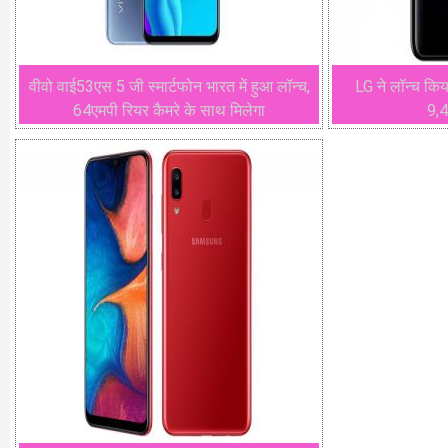
वीवो वाई53एस 5 जी स्मार्टफोन भारत में हुआ लॉन्च,
LG ने लॉन्च किय
64एमपी रियर कैमरे के साथ मिलेगा
9,4