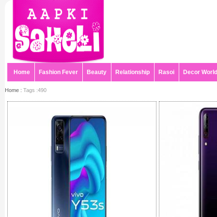
Home
Fashion Fever
Beauty
Relationship
Rasoi
Decor Worl
Home :
Tags :490