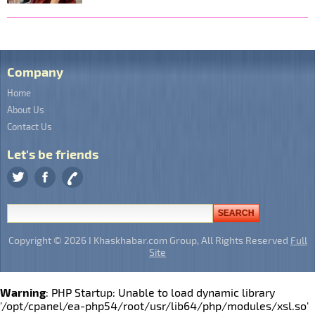
Company
Home
About Us
Contact Us
Let's be friends
Copyright © 2026 I Khaskhabar.com Group, All Rights Reserved
Full
Site
Warning
: PHP Startup: Unable to load dynamic library
'/opt/cpanel/ea-php54/root/usr/lib64/php/modules/xsl.so'