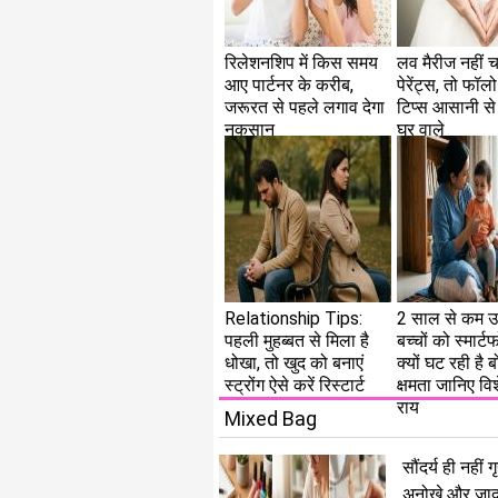
रिलेशनशिप में किस समय
लव मैरीज नहीं चा
आए पार्टनर के करीब,
पेरेंट्स, तो फॉलो 
जरूरत से पहले लगाव देगा
टिप्स आसानी से 
नुकसान
घर वाले
Relationship Tips:
2 साल से कम उम
पहली मुहब्बत से मिला है
बच्चों को स्मार्ट
धोखा, तो खुद को बनाएं
क्यों घट रही है 
स्ट्रोंग ऐसे करें रिस्टार्ट
क्षमता जानिए विश
राय
Mixed Bag
सौंदर्य ही नही
अनोखे और जादु