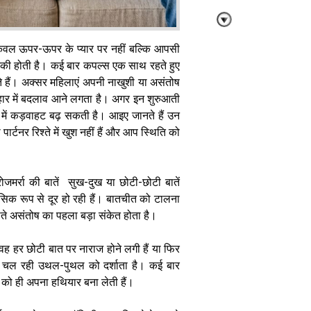
 केवल ऊपर-ऊपर के प्यार पर नहीं बल्कि आपसी
िकी होती है। कई बार कपल्स एक साथ रहते हुए
ते हैं। अक्सर महिलाएं अपनी नाखुशी या असंतोष
बच्चों की कर रही
्यवहार में बदलाव आने लगता है। अगर इन शुरुआती
हैं सिंगल पैरेंटिंग,
 में कड़वाहट बढ़ सकती है। आइए जानते हैं उन
तो ये रूल्स आएंगे
पार्टनर रिश्ते में खुश नहीं हैं और आप स्थिति को
काम
रोजमर्रा की बातें सुख-दुख या छोटी-छोटी बातें
सिक रूप से दूर हो रही हैं। बातचीत को टालना
ढ़ते असंतोष का पहला बड़ा संकेत होता है।
Parenting
वह हर छोटी बात पर नाराज होने लगी हैं या फिर
Tips: लोरी
दर चल रही उथल-पुथल को दर्शाता है। कई बार
सुनने के बाद भी
नहीं सो रहा है
ी को ही अपना हथियार बना लेती हैं।
बच्चा, तो अपनाएं
ये तरीके