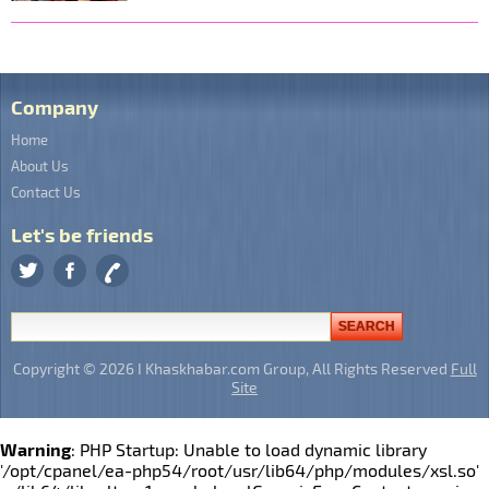
Company
Home
About Us
Contact Us
Let's be friends
Copyright © 2026 I Khaskhabar.com Group, All Rights Reserved
Full
Site
Warning
: PHP Startup: Unable to load dynamic library
'/opt/cpanel/ea-php54/root/usr/lib64/php/modules/xsl.so'