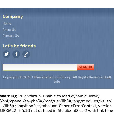
Company
Home
About Us
Contact Us
Let's be friends
Copyright © 2026 I Khaskhabar.com Group, All Rights Reserved
Full
Site
Warning
: PHP Startup: Unable to load dynamic library
'/opt/cpanel/ea-php54/root/usr/lib64/php/modules/xsl.so'
- /lib64/libxslt.so.1: symbol xmlGenericErrorContext, version
LIBXML2_2.4.30 not defined in file libxml2.so.2 with link time