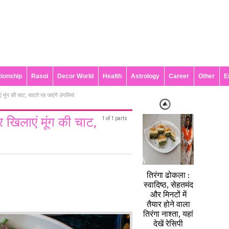
tionship
Rasoi
Decor World
Health
Astrology
Career
Other
E
ं मूंग की चाट, चाटते रह जाएंगे उंगलियां
र खिलाएं मूंग की चाट,
1 of 1 parts
तिरंगा ढोकला :
स्वादिष्ठ, सेहतमंद
और मिनटों में
तैयार होने वाला
तिरंगा नाश्ता, यहां
देखें रेसिपी