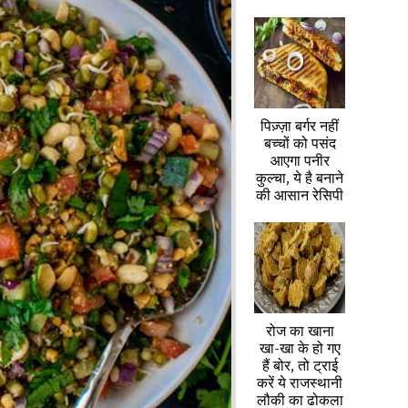
पिज़्ज़ा बर्गर नहीं
बच्चों को पसंद
आएगा पनीर
कुल्चा, ये है बनाने
की आसान रेसिपी
रोज का खाना
खा-खा के हो गए
हैं बोर, तो ट्राई
करें ये राजस्थानी
लौकी का ढोकला