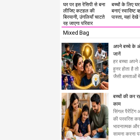
घर पर इस रेसिपी से बना
बच्चों के लिए घर
लीजिए कटहल की
बनाएं स्वादिष्ट 
बिरयानी, उंगलियाँ चाटते
पास्ता, यहां देखें
रह जाएगा परिवार
Mixed Bag
अपने बच्चे के अ
जानें
हर बच्चा अपने 
हुनर होता है तो 
जैसी क्षमताओं 
बच्चों की कर रही
काम
सिंगल पैरेंटिंग
की परवरिश करत
भावनात्मक और
सामना करना पड़