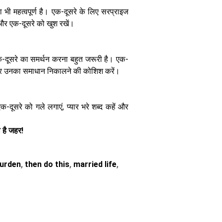
क्या कहती है
भी महत्वपूर्ण है। एक-दूसरे के लिए सरप्राइज
रिसर्च
ं और एक-दूसरे को खुश रखें।
 एक-दूसरे का समर्थन करना बहुत जरूरी है। एक-
और उनका समाधान निकालने की कोशिश करें।
Parenting
Tips: अपने
क-दूसरे को गले लगाएं, प्यार भरे शब्द कहें और
बच्चों को भीड़ से
दिखाना है अलग?
बचपन से सिखाएं
 है जहर!
ये खास बातें
burden
,
then do this
,
married life
,