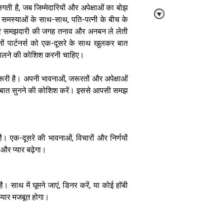
ती है, जब जिम्मेदारियों और अपेक्षाओं का बोझ
 समस्याओं के साथ-साथ, पति-पत्नी के बीच के
र और समझदारी की जगह तनाव और अनबन ले लेती
ोनों पार्टनर्स को एक-दूसरे के साथ खुलकर बात
ालने की कोशिश करनी चाहिए।
2 साल से कम
उम्र के बच्चों को
ूरी है। अपनी भावनाओं, जरूरतों और अपेक्षाओं
स्मार्टफोन देने से
 की बात सुनने की कोशिश करें। इससे आपसी समझ
क्यों घट रही है
बोलने की क्षमता
जानिए विशेषज्ञ की
राय
्ण है। एक-दूसरे की भावनाओं, विचारों और निर्णयों
 और प्यार बढ़ेगा।
 साथ में घूमने जाएं, डिनर करें, या कोई हॉबी
्यार मजबूत होगा।
रिश्तों में दरार और
तलाक के
शुरुआती साल