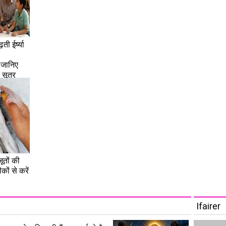
़ती ईर्ष्या
 जानिए
सूत्र
ूतों की
ों से करें
Ifairer