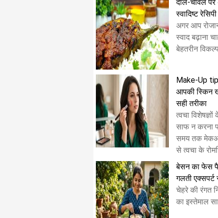
दाल-चावल पर अच्
स्वादिष्ट रेसिपी
अगर आप रोजान
स्वाद बढ़ाना चाह
बेहतरीन विकल्प 
Make-Up tips ;
आपकी स्किन खर
सही तरीका
त्वचा विशेषज्ञो
साफ न करना पर
समय तक मेकअप,
से त्वचा के रोमछ
बेसन का फेस पै
गलती एक्सपर्ट 
चेहरे की रंगत 
का इस्तेमाल साल