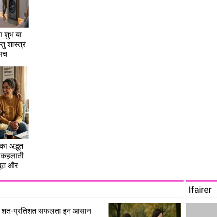
ना शुभ या
तु शास्त्र
 सच
ा अद्भुत
ों कहलाती
बूत और
Ifairer
चाहिए शत-प्रतिशत सफलता इन आसान