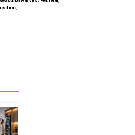
Seasonal Harvest Festival
,
nsition
,