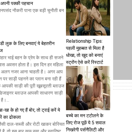
एं अपनी पक्की पहचान
 मनपसंद नौकरी पाना एक बड़ी चुनौती बन
Relationship Tips:
रेंडी लुक के लिए बनवाएं ये बेहतरीन
पहली मुहब्बत से मिला है
उज
धोखा, तो खुद को बनाएं
्योहार भाई बहन के प्रेम के साथ ही सजने
स्ट्रोंग ऐसे करें रिस्टार्ट
खास अवसर होता है। इस दिन हर महिला
र अलग नजर आना चाहती है। अगर आप
न पर साड़ी पहनने का प्लान बना रही हैं
कि आपकी साड़ी की पूरी खूबसूरती ब्लाउज
 डिजाइनर ब्लाउज आपकी साधारण साड़ी
ै।...
खा के हो गए हैं बोर, तो ट्राई करें ये
बच्चे का मन टटोलने के
की का ढोकला
लिए रोज पूछें ये 5 सवाल
ैसी दाल-सब्जी और रोटी खाकर बोरियत
निखरेगी पर्सनैलिटी और
 है, तो इस बार कुछ नया और स्वादिष्ट