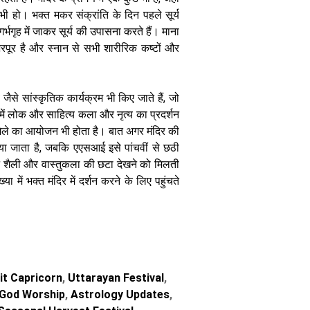
ी हो। भक्त मकर संक्रांति के दिन पहले सूर्य
गर्भगृह में जाकर सूर्य की उपासना करते हैं। माना
ग्रहों की चाल
भरपूर है और स्नान से सभी शारीरिक कष्टों और
बदलेगी आपकी
सेहत: जानिए
निरोगी काया पाने
व जैसे सांस्कृतिक कार्यक्रम भी किए जाते हैं, जो
के आसान
ज्योतिषीय उपाय
इसमें लोक और साहित्य कला और नृत्य का प्रदर्शन
मेले का आयोजन भी होता है। बात अगर मंदिर की
बताया जाता है, जबकि एएसआई इसे पांचवीं से छठी
लीन शैली और वास्तुकला की छटा देखने को मिलती
 में भक्त मंदिर में दर्शन करने के लिए पहुंचते
सूर्य की ऊर्जा से
चमकाएं अपनी
किस्मत आर्थिक
संकट दूर करने के
लिए अपनाएं यह
it Capricorn
,
Uttarayan Festival
,
खास दिशा चक्र
God Worship
,
Astrology Updates
,