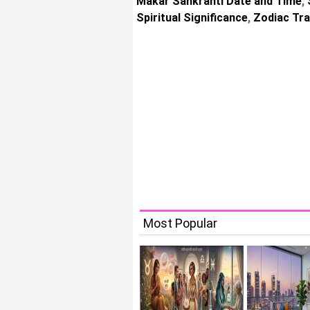
Makar Sankranti Date and Time
,
Spiritual Significance
,
Zodiac Tra
Most Popular