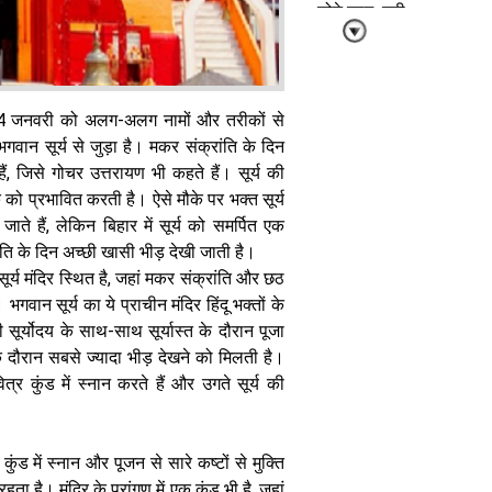
छोटे काम, बनी
रहेगी सुख-शांति
और सकारात्मक
माहौल
 14 जनवरी को अलग-अलग नामों और तरीकों से
गवान सूर्य से जुड़ा है। मकर संक्रांति के दिन
हैं, जिसे गोचर उत्तरायण भी कहते हैं। सूर्य की
 को प्रभावित करती है। ऐसे मौके पर भक्त सूर्य
 जाते हैं, लेकिन बिहार में सूर्य को समर्पित एक
15 जुलाई का
ंति के दिन अच्छी खासी भीड़ देखी जाती है।
पंचांग: आषाढ़ गुप्त
ूर्य मंदिर स्थित है, जहां मकर संक्रांति और छठ
नवरात्र प्रतिपदा
पर करें मां की
गवान सूर्य का ये प्राचीन मंदिर हिंदू भक्तों के
पूजा, दोपहर
 सूर्योदय के साथ-साथ सूर्यास्त के दौरान पूजा
12:00 बजे से
 दौरान सबसे ज्यादा भीड़ देखने को मिलती है।
लेकर 12:55 बजे
तक अभिजीत
त्र कुंड में स्नान करते हैं और उगते सूर्य की
मुहूर्त
ुंड में स्नान और पूजन से सारे कष्टों से मुक्ति
ा है। मंदिर के प्रांगण में एक कुंड भी है, जहां